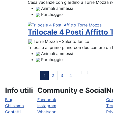
Casa vacanze con giardino a Torre Mozza nel S
Animali ammessi
Parcheggio
Trilocale 4 Posti Affitto
Torre Mozza - Salento Ionico
Trilocale al primo piano con due camere da l
Animali ammessi
Parcheggio
1
2
3
4
Info utili
Community e Social
No
Blog
Facebook
Con
Chi siamo
Instagram
Ter
Contatti
Whatsapp
Pri