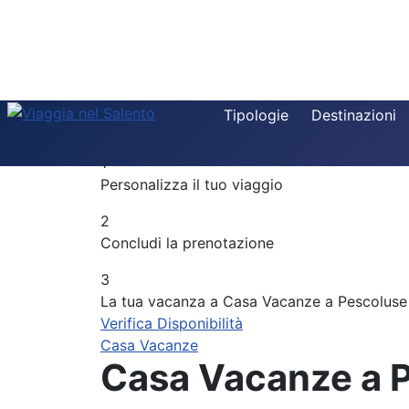
Destinazione
Tipologie
Destinazioni
Componi la tua vacanza
Tipologia
1
Periodo
Personalizza il tuo viaggio
Adulti
2
Concludi la prenotazione
Bambini
3
La tua vacanza a Casa Vacanze a Pescoluse
Verifica Disponibilità
Casa Vacanze
Casa Vacanze a P