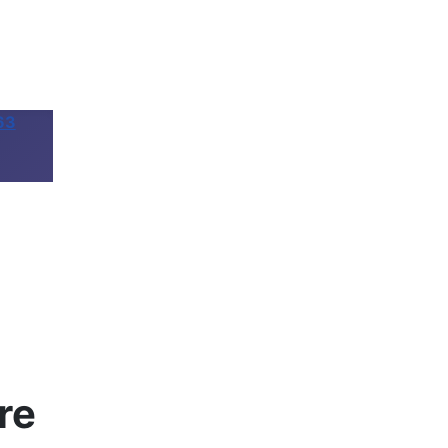
63
re