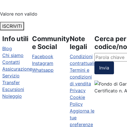
Valore non valido
ISCRIVITI
Info utili
Community
Note
Cerca per
e Social
legali
codice/n
Blog
Chi siamo
Facebook
Condizioni
Contatti
Instagram
contrattuali
Invia
Assicurazione
Whatsapp
Termini e
Servizio
condizioni
Transfer
di vendita
Escursioni
Privacy
Certificato n.
Noleggio
Cookie
Policy
Aggiorna le
tue
preferenze