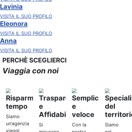
Lavinia
VISITA IL SUO PROFILO
Eleonora
VISITA IL SUO PROFILO
Anna
VISITA IL SUO PROFILO
PERCHÈ SCEGLIERCI
Viaggia con noi
Risparmia
Trasparenza
Semplice
Speciali
tempo
e
e
del
Affidabilità
veloce
territori
Siamo
un’agenzia
Si
Con la
Siamo
viaggi
misurano
nostra
nel