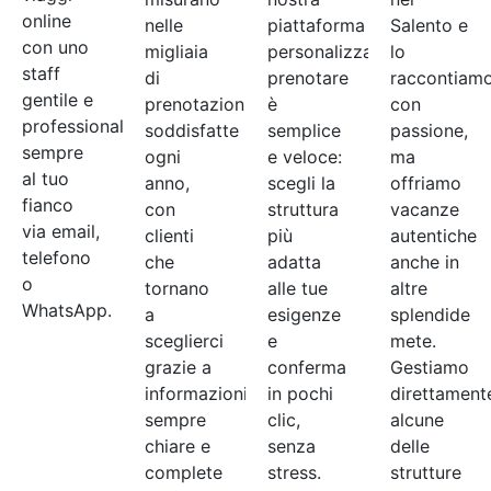
online
nelle
piattaforma
Salento e
con uno
migliaia
personalizzata,
lo
staff
di
prenotare
raccontiam
gentile e
prenotazioni
è
con
professionale,
soddisfatte
semplice
passione,
sempre
ogni
e veloce:
ma
al tuo
anno,
scegli la
offriamo
fianco
con
struttura
vacanze
via email,
clienti
più
autentiche
telefono
che
adatta
anche in
o
tornano
alle tue
altre
WhatsApp.
a
esigenze
splendide
sceglierci
e
mete.
grazie a
conferma
Gestiamo
informazioni
in pochi
direttament
sempre
clic,
alcune
chiare e
senza
delle
complete
stress.
strutture