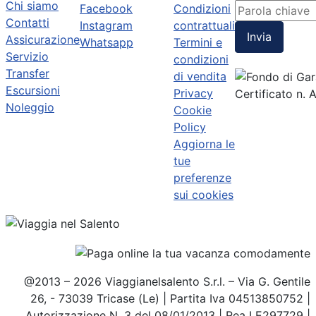
Chi siamo
Facebook
Condizioni
Contatti
Instagram
contrattuali
Invia
Assicurazione
Whatsapp
Termini e
Servizio
condizioni
Transfer
di vendita
Escursioni
Privacy
Certificato n.
Noleggio
Cookie
Policy
Aggiorna le
tue
preferenze
sui cookies
@2013 – 2026 Viaggianelsalento S.r.l. – Via G. Gentile
26, - 73039 Tricase (Le) | Partita Iva 04513850752 |
Autorizzazione N. 3 del 08/01/2013 | Rea LE297729 |