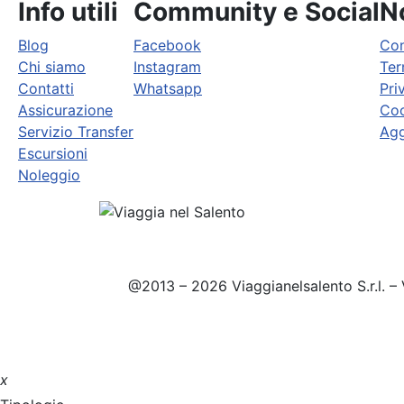
Info utili
Community e Social
No
Blog
Facebook
Con
Chi siamo
Instagram
Ter
Contatti
Whatsapp
Pri
Assicurazione
Coo
Servizio Transfer
Agg
Escursioni
Noleggio
@2013 – 2026 Viaggianelsalento S.r.l. – 
x