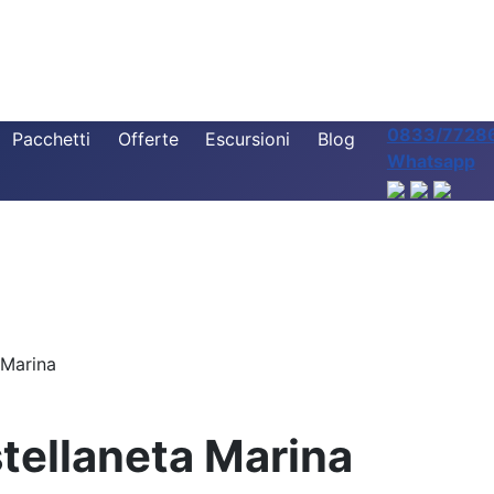
0833/7728
Pacchetti
Offerte
Escursioni
Blog
Whatsapp
 Marina
stellaneta Marina