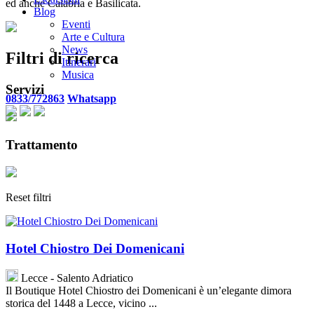
ed anche Calabria e Basilicata.
Blog
Eventi
Arte e Cultura
News
Filtri di ricerca
Itinerari
Musica
Servizi
0833/772863
Whatsapp
Trattamento
Reset filtri
Hotel Chiostro Dei Domenicani
Lecce - Salento Adriatico
Il Boutique Hotel Chiostro dei Domenicani è un’elegante dimora
storica del 1448 a Lecce, vicino ...