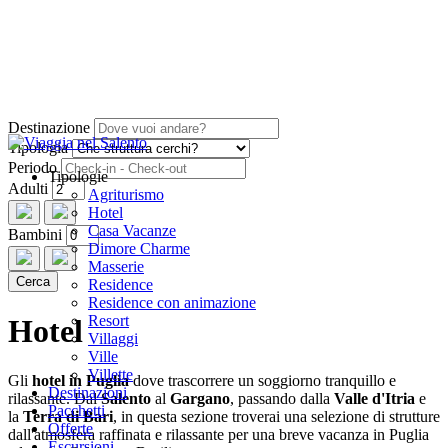
Destinazione
Tipologia
Periodo
Tipologie
Adulti
Agriturismo
Hotel
Casa Vacanze
Bambini
Dimore Charme
Masserie
Residence
Residence con animazione
Resort
Hotel
Villaggi
Ville
Villette
Gli
hotel in Puglia
dove trascorrere un soggiorno tranquillo e
Destinazioni
rilassante. Dal
Salento
al
Gargano
, passando dalla
Valle d'Itria
e
Pacchetti
la
Terra di Bari
, in questa sezione troverai una selezione di strutture
Offerte
dall'atmosfera raffinata e rilassante per una breve vacanza in Puglia
Escursioni