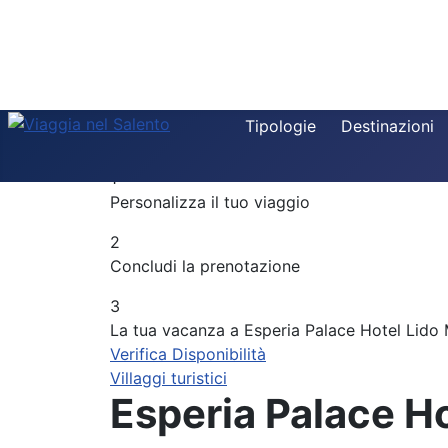
Destinazione
Tipologie
Destinazioni
Componi la tua vacanza
Tipologia
1
Periodo
Personalizza il tuo viaggio
Adulti
2
Concludi la prenotazione
Bambini
3
La tua vacanza a Esperia Palace Hotel Lido 
Verifica Disponibilità
Villaggi turistici
Esperia Palace Ho