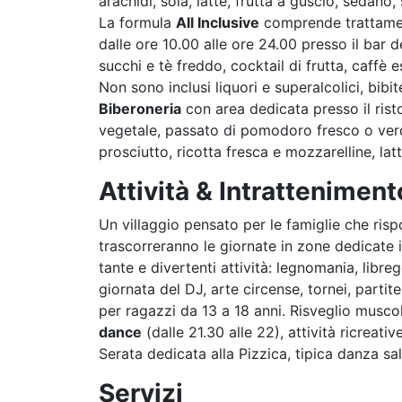
arachidi, soia, latte, frutta a guscio, sedano
La formula
All Inclusive
comprende trattament
dalle ore 10.00 alle ore 24.00 presso il bar d
succhi e tè freddo, cocktail di frutta, caffè 
Non sono inclusi liquori e superalcolici, bibite
Biberoneria
con area dedicata presso il rist
vegetale, passato di pomodoro fresco o verdu
prosciutto, ricotta fresca e mozzarelline, lat
Attività & Intratteniment
Un villaggio pensato per le famiglie che rispo
trascorreranno le giornate in zone dedicate in
tante e divertenti attività: legnomania, libre
giornata del DJ, arte circense, tornei, partit
per ragazzi da 13 a 18 anni. Risveglio musc
dance
(dalle 21.30 alle 22), attività ricreati
Serata dedicata alla Pizzica, tipica danza sa
Servizi