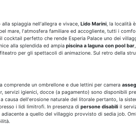
alla spiaggia nell'allegra e vivace,
Lido Marini
, la località
l bel mare, l'atmosfera familiare ed accogliente, tutti i com
 il cocktail perfetto che rende Esperia Palace uno dei villag
rnice alla splendida ed ampia
piscina a laguna
con pool bar
iteatro per gli spettacoli di animazione. Sul retro della st
ata comprende un ombrellone e due lettini per camera
asseg
ar, servizi igienici, docce (a pagamento) sono disponibili pre
 a causa dell'erosione naturale del litorale pertanto, la si
esso i lidi limitrofi. In presenza di
persone disabili
il serv
ido adiacente a quello del villaggio provvisto di sedia job. O
lità.