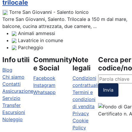
trilocale
Torre San Giovanni - Salento Ionico
Torre San Giovanni, Salento. Trilocale a 150 m dal mare,
balcone, cucina attrezzata, due camere, ...
Animali ammessi
Lavatrice in comune
Parcheggio
Info utili
Community
Note
Cerca per
e Social
legali
codice/n
Blog
Chi siamo
Facebook
Condizioni
Contatti
Instagram
contrattuali
Invia
Assicurazione
Whatsapp
Termini e
Servizio
condizioni
Transfer
di vendita
Escursioni
Privacy
Certificato n.
Noleggio
Cookie
Policy