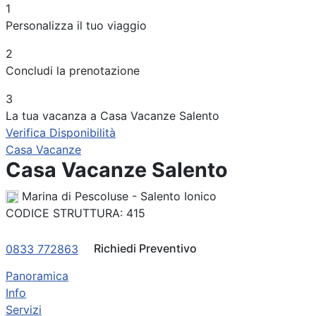
1
Periodo
Personalizza il tuo viaggio
Adulti
2
Concludi la prenotazione
Bambini
3
La tua vacanza a Casa Vacanze Salento
Verifica Disponibilità
Casa Vacanze
Casa Vacanze Salento
Marina di Pescoluse - Salento Ionico
CODICE STRUTTURA:
415
Richiedi Preventivo
0833 772863
Panoramica
Info
Servizi