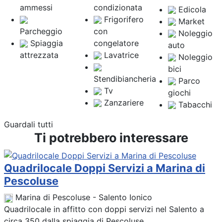
ammessi
condizionata
Edicola
Frigorifero
Market
Parcheggio
con
Noleggio
Spiaggia
congelatore
auto
attrezzata
Lavatrice
Noleggio
bici
Stendibiancheria
Parco
Tv
giochi
Zanzariere
Tabacchi
Guardali tutti
Ti potrebbero interessare
Quadrilocale Doppi Servizi a Marina di
Pescoluse
Marina di Pescoluse - Salento Ionico
Quadrilocale in affitto con doppi servizi nel Salento a
circa 350 dalla spiaggia di Pescoluse. ...