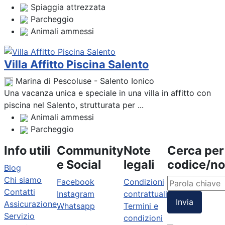
Spiaggia attrezzata
Parcheggio
Animali ammessi
Villa Affitto Piscina Salento
Marina di Pescoluse - Salento Ionico
Una vacanza unica e speciale in una villa in affitto con
piscina nel Salento, strutturata per ...
Animali ammessi
Parcheggio
Info utili
Community
Note
Cerca per
e Social
legali
codice/n
Blog
Chi siamo
Facebook
Condizioni
Contatti
Instagram
contrattuali
Invia
Assicurazione
Whatsapp
Termini e
Servizio
condizioni