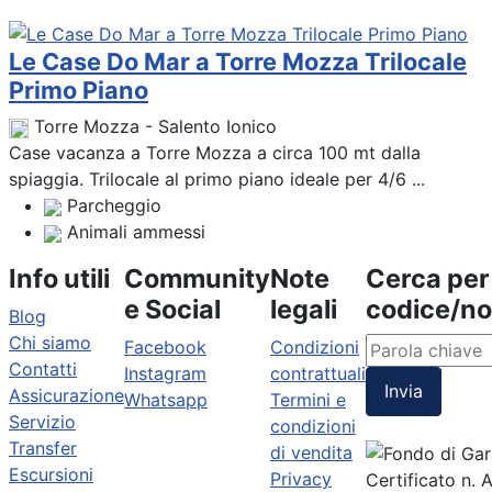
Le Case Do Mar a Torre Mozza Trilocale
Primo Piano
Torre Mozza - Salento Ionico
Case vacanza a Torre Mozza a circa 100 mt dalla
spiaggia. Trilocale al primo piano ideale per 4/6 ...
Parcheggio
Animali ammessi
Info utili
Community
Note
Cerca per
e Social
legali
codice/n
Blog
Chi siamo
Facebook
Condizioni
Contatti
Instagram
contrattuali
Invia
Assicurazione
Whatsapp
Termini e
Servizio
condizioni
Transfer
di vendita
Escursioni
Privacy
Certificato n.