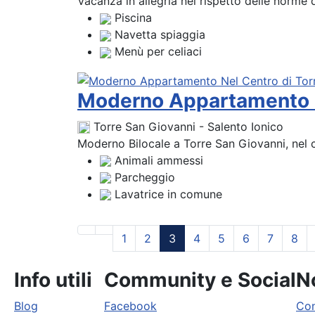
Vacanza in allegria nel rispetto delle norme
Piscina
Navetta spiaggia
Menù per celiaci
Moderno Appartamento N
Torre San Giovanni - Salento Ionico
Moderno Bilocale a Torre San Giovanni, nel c
Animali ammessi
Parcheggio
Lavatrice in comune
1
2
3
4
5
6
7
8
Info utili
Community e Social
No
Blog
Facebook
Con