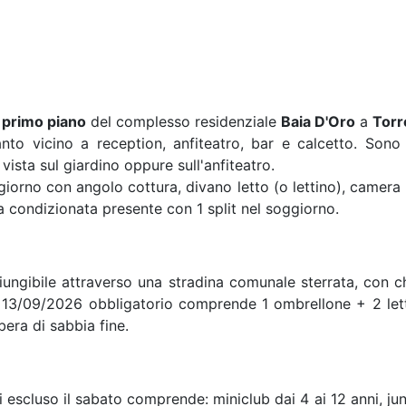
l
primo piano
del complesso residenziale
Baia D'Oro
a
Torr
anto vicino a reception, anfiteatro, bar e calcetto. Son
vista sul giardino oppure sull'anfiteatro.
oggiorno con angolo cottura, divano letto (o lettino), came
ria condizionata presente con 1 split nel soggiorno.
iungibile attraverso una stradina comunale sterrata, con c
 13/09/2026 obbligatorio comprende 1 ombrellone + 2 lett
bera di sabbia fine.
escluso il sabato comprende: miniclub dai 4 ai 12 anni, junio