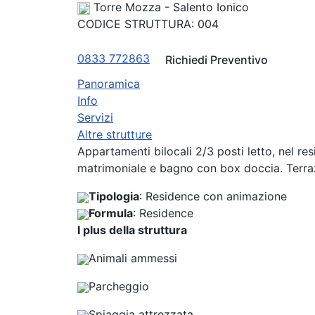
Torre Mozza - Salento Ionico
CODICE STRUTTURA:
004
0833 772863
Richiedi Preventivo
Panoramica
Info
Servizi
Altre strutture
Previous
Appartamenti bilocali 2/3 posti letto, nel r
matrimoniale e bagno con box doccia. Terraz
Tipologia
: Residence con animazione
Formula
: Residence
I plus della struttura
Animali ammessi
Parcheggio
Spiaggia attrezzata