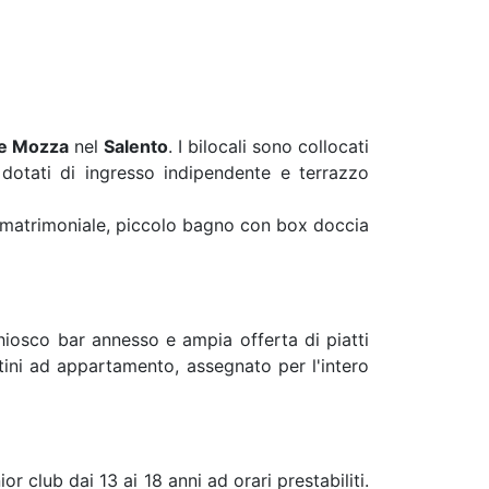
e Mozza
nel
Salento
. I bilocali sono collocati
o dotati di ingresso indipendente e terrazzo
ra matrimoniale, piccolo bagno con box doccia
hiosco bar annesso e ampia offerta di piatti
ini ad appartamento, assegnato per l'intero
r club dai 13 ai 18 anni ad orari prestabiliti.