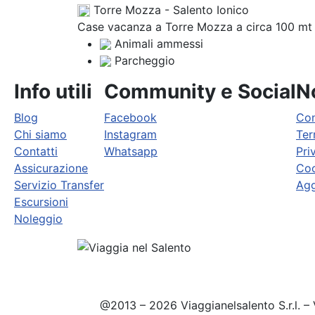
Torre Mozza - Salento Ionico
Case vacanza a Torre Mozza a circa 100 mt da
Animali ammessi
Parcheggio
Info utili
Community e Social
No
Blog
Facebook
Con
Chi siamo
Instagram
Ter
Contatti
Whatsapp
Pri
Assicurazione
Coo
Servizio Transfer
Agg
Escursioni
Noleggio
@2013 – 2026 Viaggianelsalento S.r.l. – 