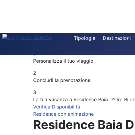
Destinazione
Tipologie
Destinazioni
Componi la tua vacanza
Tipologia
1
Periodo
Personalizza il tuo viaggio
Adulti
2
Concludi la prenotazione
Bambini
3
La tua vacanza a Residence Baia D'Oro Biloca
Verifica Disponibilità
Residence con animazione
Residence Baia D'