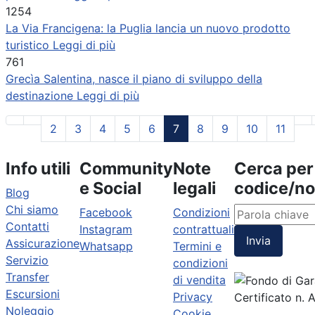
1254
La Via Francigena: la Puglia lancia un nuovo prodotto
turistico
Leggi di più
761
Grecìa Salentina, nasce il piano di sviluppo della
destinazione
Leggi di più
2
3
4
5
6
7
8
9
10
11
Info utili
Community
Note
Cerca per
e Social
legali
codice/n
Blog
Chi siamo
Facebook
Condizioni
Contatti
Instagram
contrattuali
Invia
Assicurazione
Whatsapp
Termini e
Servizio
condizioni
Transfer
di vendita
Escursioni
Privacy
Certificato n.
Noleggio
Cookie