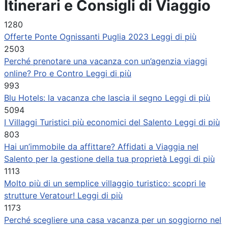
Itinerari e Consigli di Viaggio
1280
Offerte Ponte Ognissanti Puglia 2023
Leggi di più
2503
Perché prenotare una vacanza con un’agenzia viaggi
online? Pro e Contro
Leggi di più
993
Blu Hotels: la vacanza che lascia il segno
Leggi di più
5094
I Villaggi Turistici più economici del Salento
Leggi di più
803
Hai un’immobile da affittare? Affidati a Viaggia nel
Salento per la gestione della tua proprietà
Leggi di più
1113
Molto più di un semplice villaggio turistico: scopri le
strutture Veratour!
Leggi di più
1173
Perché scegliere una casa vacanza per un soggiorno nel