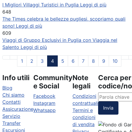
I Migliori Villaggi Turistici in Puglia
Leggi di più
648
The Times celebra le bellezze pugliesi, scopriamo quali
sono!
Leggi di più
609
Viaggi di Gruppo Esclusivi in Puglia con Viaggia nel
Salento
Leggi di più
1
2
3
4
5
6
7
8
9
10
Info utili
Community
Note
Cerca per
e Social
legali
codice/n
Blog
Chi siamo
Facebook
Condizioni
Contatti
Instagram
contrattuali
Invia
Assicurazione
Whatsapp
Termini e
Servizio
condizioni
Transfer
di vendita
Escursioni
Privacy
Certificato n.