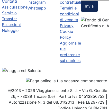
Contatti
Instagram
contrattuali
Invia
Assicurazione
Whatsapp
Termini e
Servizio
condizioni
Transfer
di vendita
Escursioni
Privacy
Certificato n.
Noleggio
Cookie
Policy
Aggiorna le
tue
preferenze
sui cookies
@2013 – 2026 Viaggianelsalento S.r.l. – Via G. Gentile
26, - 73039 Tricase (Le) | Partita Iva 04513850752 |
Autorizzazione N. 3 del 08/01/2013 | Rea LE297729 |
Codice Univoco SUBM70N