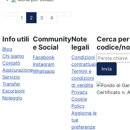
1
2
3
4
Info utili
Community
Note
Cerca per
e Social
legali
codice/n
Blog
Chi siamo
Facebook
Condizioni
Contatti
Instagram
contrattuali
Invia
Assicurazione
Whatsapp
Termini e
Servizio
condizioni
Transfer
di vendita
Escursioni
Privacy
Certificato n.
Noleggio
Cookie
Policy
Aggiorna le
tue
preferenze