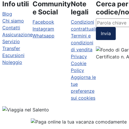
Info utili
Community
Note
Cerca per
e Social
legali
codice/n
Blog
Chi siamo
Facebook
Condizioni
Contatti
Instagram
contrattuali
Invia
Assicurazione
Whatsapp
Termini e
Servizio
condizioni
Transfer
di vendita
Escursioni
Privacy
Certificato n.
Noleggio
Cookie
Policy
Aggiorna le
tue
preferenze
sui cookies