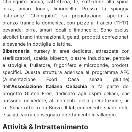
Chiringuito acqua, caffetteria, tè, soft-drink alla spina,
birra, amari locali, limoncello. Presso la spiaggia
ristorante "Chirinquito", su prenotazione, aperto a
pranzo tranne la domenica, con pizze al trancio (11-17),
bevande, birra, amari locali e limoncello. Sono esclusi
alcolici brand internazionali, gelati, prodotti confezionati
e bevande in bottiglia o lattina.
Biberoneria
: nursery in area dedicata, attrezzata con
sterilizzatori, scalda biberon, piastre induzione, pentole
e stoviglie, frullatore, frigorifero e microonde, prodotti
specifici. Questa struttura aderisce al programma AFC
(Alimentazione Fuori Casa senza glutine)
dell’
Associazione Italiana Celiachia
e fa parte del
progetto Gluten Free, dedicato agli ospiti celiaci, che
possono richiedere, al momento della prenotazione, un
kit Schär offerto da Bravo. Il kit, contenente snack dolci
e salati, verrà consegnato direttamente in villaggio.
Attività & Intrattenimento