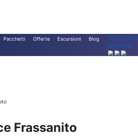
0833/7728
Pacchetti
Offerte
Escursioni
Blog
Whatsapp
ito
e Frassanito