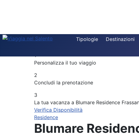
Destinazione
Tipologie
Destinazioni
Componi la tua vacanza
Tipologia
1
Periodo
Personalizza il tuo viaggio
Adulti
2
Concludi la prenotazione
Bambini
3
La tua vacanza a Blumare Residence Frassan
Verifica Disponibilità
Residence
Blumare Residenc