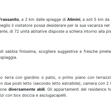
Frassanito
, a 2 km dalle spiagge di
Alimini
, a soli 5 km da
eglio il visitatore possa desiderare per la sua vacanza nel
rante, di 72 unità abitative disposte a schiera intorno alla pi
i sabbia finissima, scogliere suggestive e fresche pinet
spiaggia.
no terra con giardino o patio, o primo piano con terrazzi
ue posti letto (secondo letto estraibile), camera con 2 le
rsone
diversamente abili
. Gli appartamenti del residence h
vizi con box doccia e asciugacapelli.