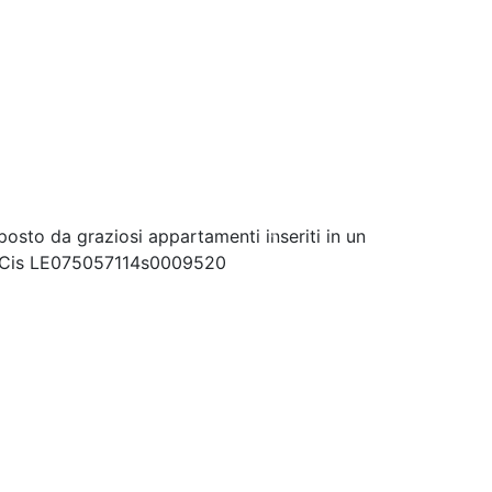
Next
osto da graziosi appartamenti inseriti in un
ea. Cis LE075057114s0009520