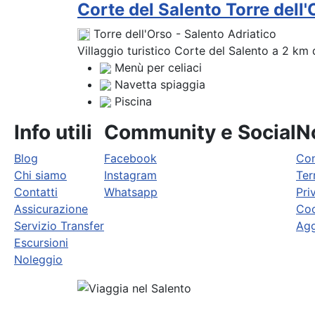
Corte del Salento Torre dell'
Torre dell'Orso - Salento Adriatico
Villaggio turistico Corte del Salento a 2 km da
Menù per celiaci
Navetta spiaggia
Piscina
Info utili
Community e Social
No
Blog
Facebook
Con
Chi siamo
Instagram
Ter
Contatti
Whatsapp
Pri
Assicurazione
Coo
Servizio Transfer
Agg
Escursioni
Noleggio