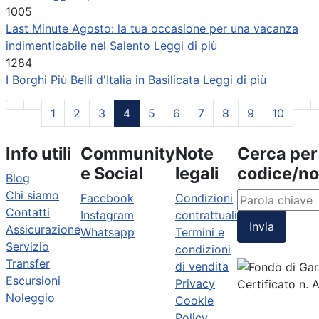
1005
Last Minute Agosto: la tua occasione per una vacanza
indimenticabile nel Salento
Leggi di più
1284
I Borghi Più Belli d'Italia in Basilicata
Leggi di più
1
2
3
4
5
6
7
8
9
10
Info utili
Community
Note
Cerca per
e Social
legali
codice/n
Blog
Chi siamo
Facebook
Condizioni
Contatti
Instagram
contrattuali
Invia
Assicurazione
Whatsapp
Termini e
Servizio
condizioni
Transfer
di vendita
Escursioni
Privacy
Certificato n.
Noleggio
Cookie
Policy