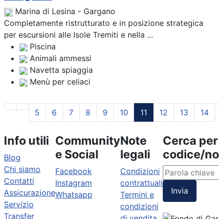
Marina di Lesina - Gargano
Completamente ristrutturato e in posizione strategica
per escursioni alle Isole Tremiti e nella ...
Piscina
Animali ammessi
Navetta spiaggia
Menù per celiaci
5
6
7
8
9
10
11
12
13
14
Info utili
Community
Note
Cerca per
e Social
legali
codice/n
Blog
Chi siamo
Facebook
Condizioni
Contatti
Instagram
contrattuali
Invia
Assicurazione
Whatsapp
Termini e
Servizio
condizioni
Transfer
di vendita