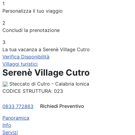
1
Periodo
Personalizza il tuo viaggio
Adulti
2
Concludi la prenotazione
Bambini
3
La tua vacanza a Serenè Village Cutro
Verifica Disponibilità
Villaggi turistici
Serenè Village Cutro
Steccato di Cutro - Calabria Ionica
CODICE STRUTTURA:
023
Richiedi Preventivo
0833 772863
Panoramica
Info
Servizi