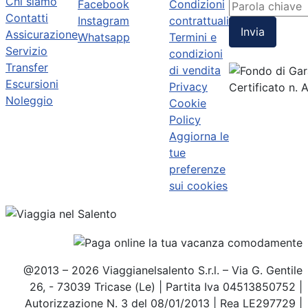
Chi siamo
Facebook
Condizioni
Contatti
Instagram
contrattuali
Invia
Assicurazione
Whatsapp
Termini e
Servizio
condizioni
Transfer
di vendita
Escursioni
Privacy
Certificato n.
Noleggio
Cookie
Policy
Aggiorna le
tue
preferenze
sui cookies
@2013 – 2026 Viaggianelsalento S.r.l. – Via G. Gentile
26, - 73039 Tricase (Le) | Partita Iva 04513850752 |
Autorizzazione N. 3 del 08/01/2013 | Rea LE297729 |