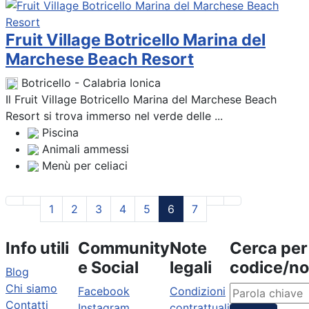
Fruit Village Botricello Marina del
Marchese Beach Resort
Botricello - Calabria Ionica
Il Fruit Village Botricello Marina del Marchese Beach
Resort si trova immerso nel verde delle ...
Piscina
Animali ammessi
Menù per celiaci
1
2
3
4
5
6
7
Info utili
Community
Note
Cerca per
e Social
legali
codice/n
Blog
Chi siamo
Facebook
Condizioni
Contatti
Instagram
contrattuali