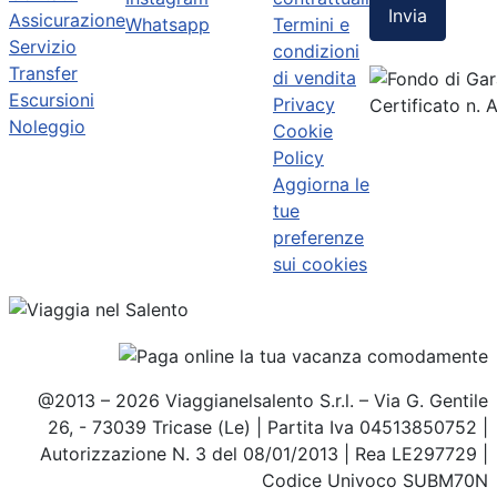
Invia
Assicurazione
Whatsapp
Termini e
Servizio
condizioni
Transfer
di vendita
Escursioni
Privacy
Certificato n.
Noleggio
Cookie
Policy
Aggiorna le
tue
preferenze
sui cookies
@2013 – 2026 Viaggianelsalento S.r.l. – Via G. Gentile
26, - 73039 Tricase (Le) | Partita Iva 04513850752 |
Autorizzazione N. 3 del 08/01/2013 | Rea LE297729 |
Codice Univoco SUBM70N