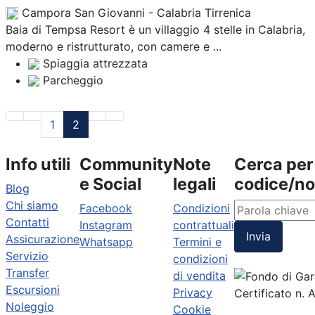
Campora San Giovanni - Calabria Tirrenica
Baia di Tempsa Resort è un villaggio 4 stelle in Calabria,
moderno e ristrutturato, con camere e ...
Spiaggia attrezzata
Parcheggio
1
2
Info utili
Community
Note
Cerca per
e Social
legali
codice/n
Blog
Chi siamo
Facebook
Condizioni
Contatti
Instagram
contrattuali
Invia
Assicurazione
Whatsapp
Termini e
Servizio
condizioni
Transfer
di vendita
Escursioni
Privacy
Certificato n.
Noleggio
Cookie