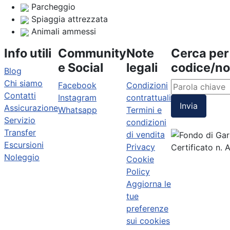
Parcheggio
Spiaggia attrezzata
Animali ammessi
Info utili
Community
Note
Cerca per
e Social
legali
codice/n
Blog
Chi siamo
Facebook
Condizioni
Contatti
Instagram
contrattuali
Invia
Assicurazione
Whatsapp
Termini e
Servizio
condizioni
Transfer
di vendita
Escursioni
Privacy
Certificato n.
Noleggio
Cookie
Policy
Aggiorna le
tue
preferenze
sui cookies