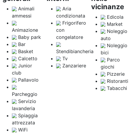
vicinanze
Animali
Aria
ammessi
condizionata
Edicola
Frigorifero
Market
Animazione
con
Noleggio
Baby park
congelatore
auto
Bar
Noleggio
Basket
Stendibiancheria
bici
Calcetto
Tv
Parco
Junior
Zanzariere
giochi
club
Pizzerie
Pallavolo
Ristoranti
Tabacchi
Parcheggio
Servizio
lavanderia
Spiaggia
attrezzata
WiFi