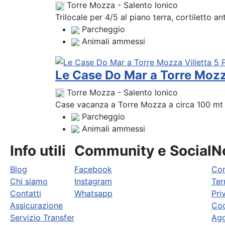
Torre Mozza - Salento Ionico
Trilocale per 4/5 al piano terra, cortiletto a
Parcheggio
Animali ammessi
Le Case Do Mar a Torre Mozza
Torre Mozza - Salento Ionico
Case vacanza a Torre Mozza a circa 100 mt da
Parcheggio
Animali ammessi
Info utili
Community e Social
No
Blog
Facebook
Con
Chi siamo
Instagram
Ter
Contatti
Whatsapp
Pri
Assicurazione
Coo
Servizio Transfer
Agg