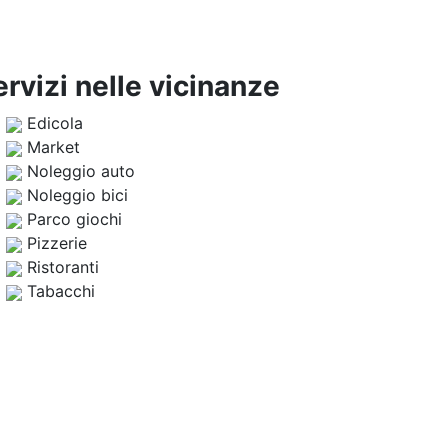
ervizi nelle vicinanze
Edicola
Market
Noleggio auto
Noleggio bici
Parco giochi
Pizzerie
Ristoranti
Tabacchi