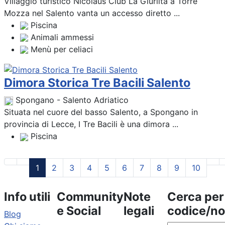
Villaggio turistico Nicolaus Club La Giurlita a Torre
Mozza nel Salento vanta un accesso diretto ...
Piscina
Animali ammessi
Menù per celiaci
Dimora Storica Tre Bacili Salento
Spongano - Salento Adriatico
Situata nel cuore del basso Salento, a Spongano in
provincia di Lecce, I Tre Bacili è una dimora ...
Piscina
1
2
3
4
5
6
7
8
9
10
Info utili
Community
Note
Cerca per
e Social
legali
codice/n
Blog