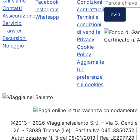
Chi siamo
Facebook
Condizioni
Contatti
Instagram
contrattuali
Invia
Assicurazione
Whatsapp
Termini e
Servizio
condizioni
Transfer
di vendita
Escursioni
Privacy
Certificato n.
Noleggio
Cookie
Policy
Aggiorna le
tue
preferenze
sui cookies
@2013 – 2026 Viaggianelsalento S.r.l. – Via G. Gentile
26, - 73039 Tricase (Le) | Partita Iva 04513850752 |
Autorizzazione N. 3 del 08/01/2013 | Rea LE297729 |