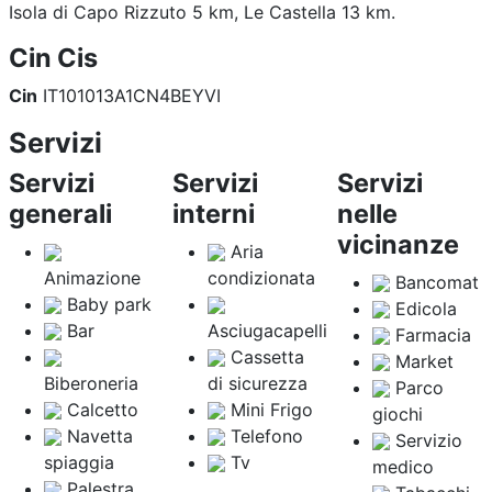
Isola di Capo Rizzuto 5 km, Le Castella 13 km.
Cin Cis
Cin
IT101013A1CN4BEYVI
Servizi
Servizi
Servizi
Servizi
generali
interni
nelle
vicinanze
Aria
Animazione
condizionata
Bancomat
Baby park
Edicola
Bar
Asciugacapelli
Farmacia
Cassetta
Market
Biberoneria
di sicurezza
Parco
Calcetto
Mini Frigo
giochi
Navetta
Telefono
Servizio
spiaggia
Tv
medico
Palestra