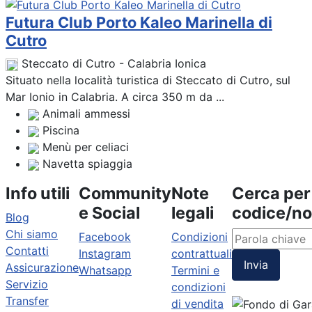
Futura Club Porto Kaleo Marinella di
Cutro
Steccato di Cutro - Calabria Ionica
Situato nella località turistica di Steccato di Cutro, sul
Mar Ionio in Calabria. A circa 350 m da ...
Animali ammessi
Piscina
Menù per celiaci
Navetta spiaggia
Info utili
Community
Note
Cerca per
e Social
legali
codice/n
Blog
Chi siamo
Facebook
Condizioni
Contatti
Instagram
contrattuali
Invia
Assicurazione
Whatsapp
Termini e
Servizio
condizioni
Transfer
di vendita