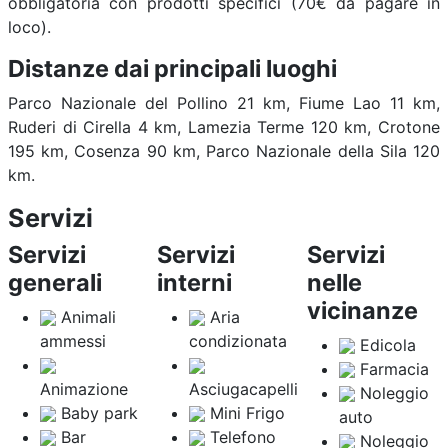
obbligatoria con prodotti specifici (70€ da pagare in
loco).
Distanze dai principali luoghi
Parco Nazionale del Pollino 21 km, Fiume Lao 11 km,
Ruderi di Cirella 4 km, Lamezia Terme 120 km, Crotone
195 km, Cosenza 90 km, Parco Nazionale della Sila 120
km.
Servizi
Servizi
Servizi
Servizi
generali
interni
nelle
vicinanze
Animali
Aria
ammessi
condizionata
Edicola
Farmacia
Animazione
Asciugacapelli
Noleggio
Baby park
Mini Frigo
auto
Bar
Telefono
Noleggio