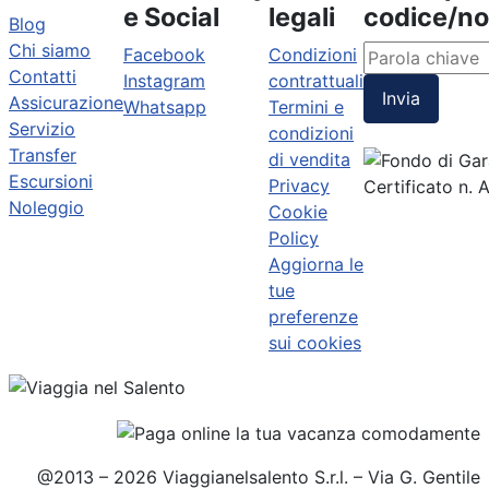
e Social
legali
codice/n
Blog
Chi siamo
Facebook
Condizioni
Contatti
Instagram
contrattuali
Invia
Assicurazione
Whatsapp
Termini e
Servizio
condizioni
Transfer
di vendita
Escursioni
Privacy
Certificato n.
Noleggio
Cookie
Policy
Aggiorna le
tue
preferenze
sui cookies
@2013 – 2026 Viaggianelsalento S.r.l. – Via G. Gentile