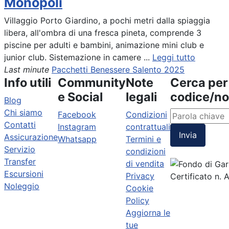
Monopoli
Villaggio Porto Giardino, a pochi metri dalla spiaggia
libera, all'ombra di una fresca pineta, comprende 3
piscine per adulti e bambini, animazione mini club e
junior club. Sistemazione in camere ...
Leggi tutto
Last minute
Pacchetti Benessere Salento 2025
Info utili
Community
Note
Cerca per
e Social
legali
codice/n
Blog
Chi siamo
Facebook
Condizioni
Contatti
Instagram
contrattuali
Invia
Assicurazione
Whatsapp
Termini e
Servizio
condizioni
Transfer
di vendita
Escursioni
Privacy
Certificato n.
Noleggio
Cookie
Policy
Aggiorna le
tue