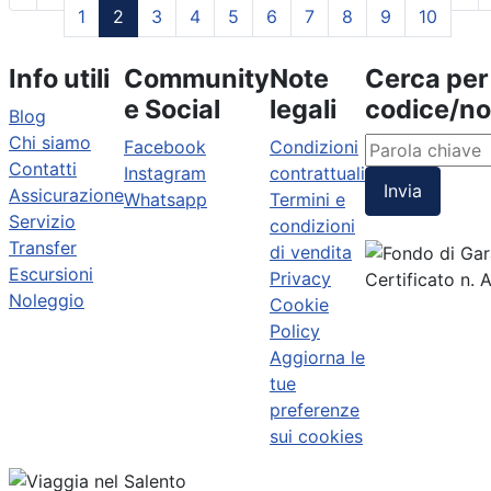
1
2
3
4
5
6
7
8
9
10
Info utili
Community
Note
Cerca per
e Social
legali
codice/n
Blog
Chi siamo
Facebook
Condizioni
Contatti
Instagram
contrattuali
Invia
Assicurazione
Whatsapp
Termini e
Servizio
condizioni
Transfer
di vendita
Escursioni
Privacy
Certificato n.
Noleggio
Cookie
Policy
Aggiorna le
tue
preferenze
sui cookies