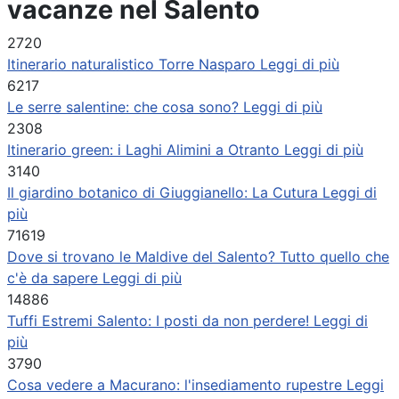
vacanze nel Salento
2720
Itinerario naturalistico Torre Nasparo
Leggi di più
6217
Le serre salentine: che cosa sono?
Leggi di più
2308
Itinerario green: i Laghi Alimini a Otranto
Leggi di più
3140
Il giardino botanico di Giuggianello: La Cutura
Leggi di
più
71619
Dove si trovano le Maldive del Salento? Tutto quello che
c'è da sapere
Leggi di più
14886
Tuffi Estremi Salento: I posti da non perdere!
Leggi di
più
3790
Cosa vedere a Macurano: l'insediamento rupestre
Leggi