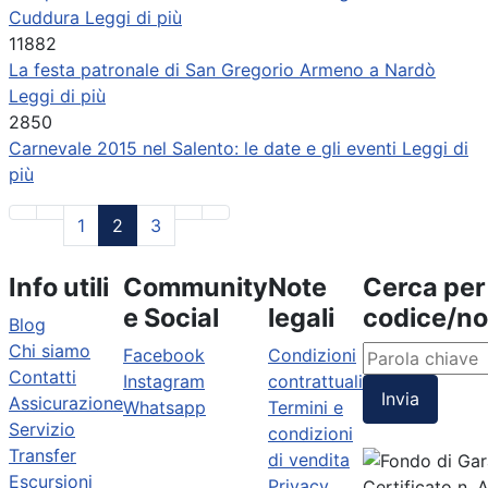
Cuddura
Leggi di più
11882
La festa patronale di San Gregorio Armeno a Nardò
Leggi di più
2850
Carnevale 2015 nel Salento: le date e gli eventi
Leggi di
più
1
2
3
Info utili
Community
Note
Cerca per
e Social
legali
codice/n
Blog
Chi siamo
Facebook
Condizioni
Contatti
Instagram
contrattuali
Invia
Assicurazione
Whatsapp
Termini e
Servizio
condizioni
Transfer
di vendita
Escursioni
Privacy
Certificato n.