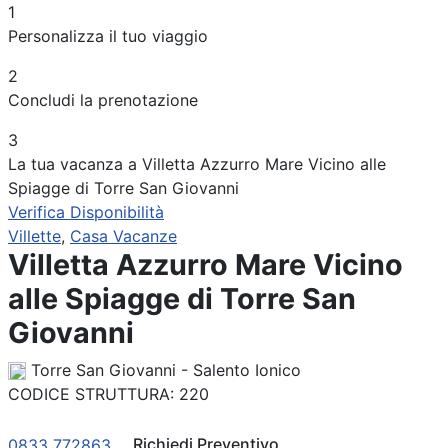
1
Periodo
Personalizza il tuo viaggio
Adulti
2
Concludi la prenotazione
Bambini
3
La tua vacanza a Villetta Azzurro Mare Vicino alle
Spiagge di Torre San Giovanni
Verifica Disponibilità
Villette
,
Casa Vacanze
Villetta Azzurro Mare Vicino
alle Spiagge di Torre San
Giovanni
Torre San Giovanni - Salento Ionico
CODICE STRUTTURA:
220
Richiedi Preventivo
0833 772863