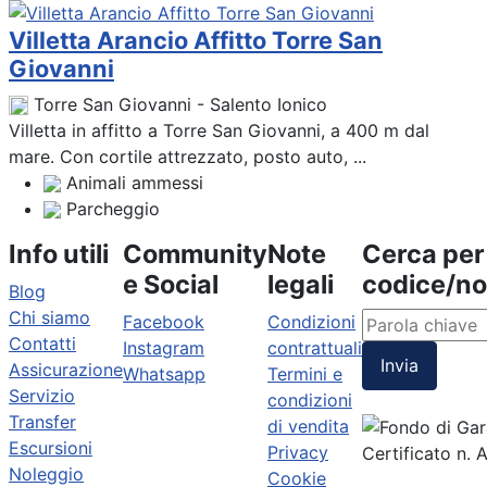
Villetta Arancio Affitto Torre San
Giovanni
Torre San Giovanni - Salento Ionico
Villetta in affitto a Torre San Giovanni, a 400 m dal
mare. Con cortile attrezzato, posto auto, ...
Animali ammessi
Parcheggio
Info utili
Community
Note
Cerca per
e Social
legali
codice/n
Blog
Chi siamo
Facebook
Condizioni
Contatti
Instagram
contrattuali
Invia
Assicurazione
Whatsapp
Termini e
Servizio
condizioni
Transfer
di vendita
Escursioni
Privacy
Certificato n.
Noleggio
Cookie