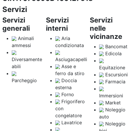
Servizi
Servizi
Servizi
Servizi
generali
interni
nelle
vicinanze
Animali
Aria
ammessi
condizionata
Bancomat
Edicola
Diversamente
Asciugacapelli
abili
Asse e
Equitazione
ferro da stiro
Escursioni
Parcheggio
Doccia
Farmacia
esterna
Forno
Immersioni
Frigorifero
Market
con
Noleggio
congelatore
auto
Lavatrice
Noleggio
bici