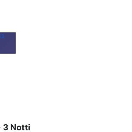
63
 3 Notti