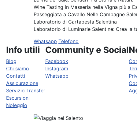
Wine Tasting in Masseria nella Vigna più a Est
Passeggiata a Cavallo Nelle Campagne Sale
Laboratorio di Cartapesta Salentina
Laboratorio di Luminarie Salentine: Crea la 
Whatsapp
Telefono
Info utili
Community e Social
No
Blog
Facebook
Con
Chi siamo
Instagram
Ter
Contatti
Whatsapp
Pri
Assicurazione
Coo
Servizio Transfer
Agg
Escursioni
Noleggio