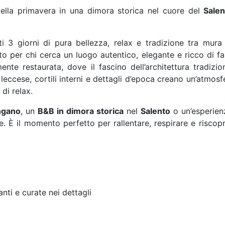
della primavera in una dimora storica nel cuore del
Salen
ti 3 giorni di pura bellezza, relax e tradizione tra mura 
o per chi cerca un luogo autentico, elegante e ricco di f
ente restaurata, dove il fascino dell’architettura tradiz
leccese, cortili interni e dettagli d’epoca creano un’atmosf
di relax.
ngano
, un
B&B in dimora storica
nel
Salento
o un’esperien
. È il momento perfetto per rallentare, respirare e riscopri
nti e curate nei dettagli