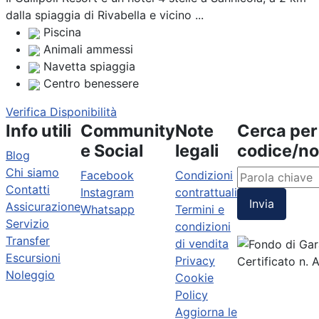
dalla spiaggia di Rivabella e vicino ...
Piscina
Animali ammessi
Navetta spiaggia
Centro benessere
Verifica Disponibilità
Info utili
Community
Note
Cerca per
e Social
legali
codice/n
Blog
Chi siamo
Facebook
Condizioni
Contatti
Instagram
contrattuali
Invia
Assicurazione
Whatsapp
Termini e
Servizio
condizioni
Transfer
di vendita
Escursioni
Privacy
Certificato n.
Noleggio
Cookie
Policy
Aggiorna le