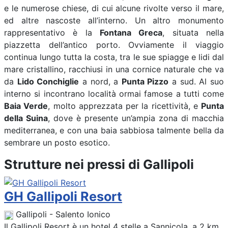
e le numerose chiese, di cui alcune rivolte verso il mare,
ed altre nascoste all’interno. Un altro monumento
rappresentativo è la
Fontana Greca
, situata nella
piazzetta dell’antico porto. Ovviamente il viaggio
continua lungo tutta la costa, tra le sue spiagge e lidi dal
mare cristallino, racchiusi in una cornice naturale che va
da
Lido Conchiglie
a nord, a
Punta Pizzo
a sud. Al suo
interno si incontrano località ormai famose a tutti come
Baia Verde
, molto apprezzata per la ricettività, e
Punta
della Suina
, dove è presente un’ampia zona di macchia
mediterranea, e con una baia sabbiosa talmente bella da
sembrare un posto esotico.
Strutture nei pressi di Gallipoli
GH Gallipoli Resort
Gallipoli - Salento Ionico
Il Gallipoli Resort è un hotel 4 stelle a Sannicola, a 2 km