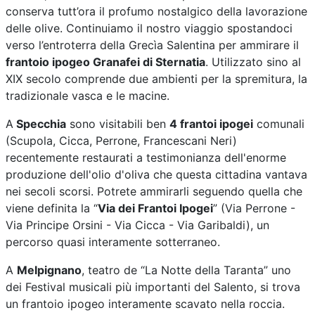
conserva tutt’ora il profumo nostalgico della lavorazione
delle olive. Continuiamo il nostro viaggio spostandoci
verso l’entroterra della Grecìa Salentina per ammirare il
frantoio ipogeo Granafei di Sternatia
. Utilizzato sino al
XIX secolo comprende due ambienti per la spremitura, la
tradizionale vasca e le macine.
A
Specchia
sono visitabili ben
4 frantoi ipogei
comunali
(Scupola, Cicca, Perrone, Francescani Neri)
recentemente restaurati a testimonianza dell'enorme
produzione dell'olio d'oliva che questa cittadina vantava
nei secoli scorsi. Potrete ammirarli seguendo quella che
viene definita la “
Via dei Frantoi Ipogei
” (Via Perrone -
Via Principe Orsini - Via Cicca - Via Garibaldi), un
percorso quasi interamente sotterraneo.
A
Melpignano
, teatro de “La Notte della Taranta” uno
dei Festival musicali più importanti del Salento, si trova
un frantoio ipogeo interamente scavato nella roccia.