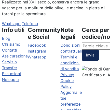
Realizzato nel XVII secolo, conserva ancora le grandi
vasche per la molitura delle olive, le macine in pietra e i
torchi per la spremitura.
Whatsapp
Telefono
Info utili
Community
Note
Cerca per
e Social
legali
codice/n
Blog
Chi siamo
Facebook
Condizioni
Contatti
Instagram
contrattuali
Invia
Assicurazione
Whatsapp
Termini e
Servizio
condizioni
Transfer
di vendita
Escursioni
Privacy
Certificato n.
Noleggio
Cookie
Policy
Aggiorna le
tue
preferenze
sui cookies