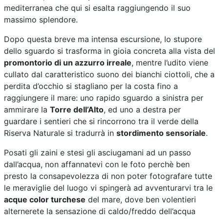
mediterranea che qui si esalta raggiungendo il suo
massimo splendore.
Dopo questa breve ma intensa escursione, lo stupore
dello sguardo si trasforma in gioia concreta alla vista del
promontorio di un azzurro irreale
, mentre l’udito viene
cullato dal caratteristico suono dei bianchi ciottoli, che a
perdita d’occhio si stagliano per la costa fino a
raggiungere il mare: uno rapido sguardo a sinistra per
ammirare la
Torre dell’Alto
, ed uno a destra per
guardare i sentieri che si rincorrono tra il verde della
Riserva Naturale si tradurrà in
stordimento sensoriale
.
Posati gli zaini e stesi gli asciugamani ad un passo
dall’acqua, non affannatevi con le foto perchè ben
presto la consapevolezza di non poter fotografare tutte
le meraviglie del luogo vi spingerà ad avventurarvi tra le
acque color turchese
del mare, dove ben volentieri
alternerete la sensazione di caldo/freddo dell’acqua