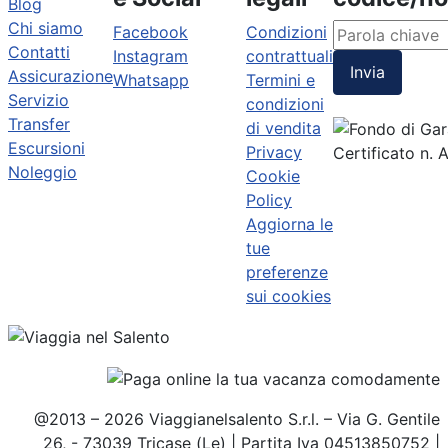
Blog
Chi siamo
Facebook
Condizioni
Contatti
Instagram
contrattuali
Invia
Assicurazione
Whatsapp
Termini e
Servizio
condizioni
Transfer
di vendita
Escursioni
Privacy
Certificato n.
Noleggio
Cookie
Policy
Aggiorna le
tue
preferenze
sui cookies
@2013 – 2026 Viaggianelsalento S.r.l. – Via G. Gentile
26, - 73039 Tricase (Le) | Partita Iva 04513850752 |