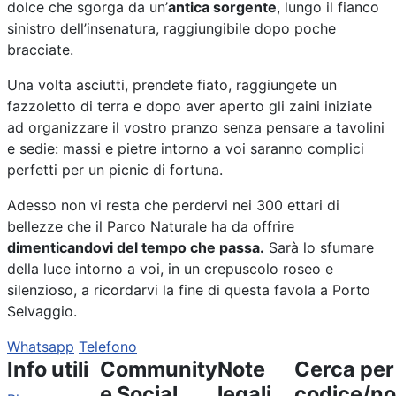
dolce che sgorga da un’
antica sorgente
, lungo il fianco
sinistro dell’insenatura, raggiungibile dopo poche
bracciate.
Una volta asciutti, prendete fiato, raggiungete un
fazzoletto di terra e dopo aver aperto gli zaini iniziate
ad organizzare il vostro pranzo senza pensare a tavolini
e sedie: massi e pietre intorno a voi saranno complici
perfetti per un picnic di fortuna.
Adesso non vi resta che perdervi nei 300 ettari di
bellezze che il Parco Naturale ha da offrire
dimenticandovi del tempo che passa.
Sarà lo sfumare
della luce intorno a voi, in un crepuscolo roseo e
silenzioso, a ricordarvi la fine di questa favola a Porto
Selvaggio.
Whatsapp
Telefono
Info utili
Community
Note
Cerca per
e Social
legali
codice/n