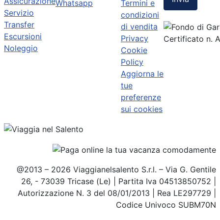
Assicurazione
Whatsapp
Termini e
Servizio
condizioni
Transfer
di vendita
Escursioni
Privacy
Certificato n.
Noleggio
Cookie
Policy
Aggiorna le
tue
preferenze
sui cookies
@2013 – 2026 Viaggianelsalento S.r.l. – Via G. Gentile
26, - 73039 Tricase (Le) | Partita Iva 04513850752 |
Autorizzazione N. 3 del 08/01/2013 | Rea LE297729 |
Codice Univoco SUBM70N