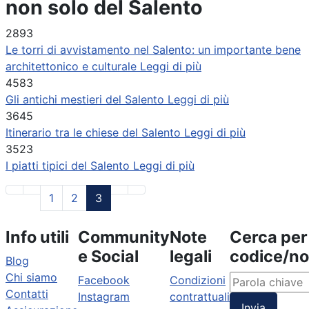
non solo del Salento
2893
Le torri di avvistamento nel Salento: un importante bene
architettonico e culturale
Leggi di più
4583
Gli antichi mestieri del Salento
Leggi di più
3645
Itinerario tra le chiese del Salento
Leggi di più
3523
I piatti tipici del Salento
Leggi di più
1
2
3
Info utili
Community
Note
Cerca per
e Social
legali
codice/n
Blog
Chi siamo
Facebook
Condizioni
Contatti
Instagram
contrattuali
Invia