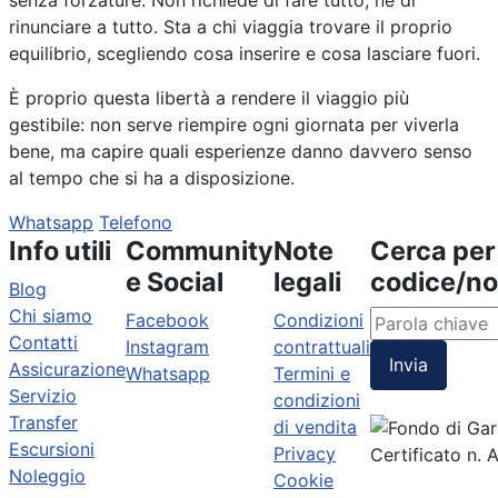
rinunciare a tutto. Sta a chi viaggia trovare il proprio
equilibrio, scegliendo cosa inserire e cosa lasciare fuori.
È proprio questa libertà a rendere il viaggio più
gestibile: non serve riempire ogni giornata per viverla
bene, ma capire quali esperienze danno davvero senso
al tempo che si ha a disposizione.
Whatsapp
Telefono
Info utili
Community
Note
Cerca per
e Social
legali
codice/n
Blog
Chi siamo
Facebook
Condizioni
Contatti
Instagram
contrattuali
Invia
Assicurazione
Whatsapp
Termini e
Servizio
condizioni
Transfer
di vendita
Escursioni
Privacy
Certificato n.
Noleggio
Cookie