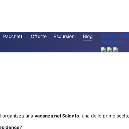
0833/7728
Pacchetti
Offerte
Escursioni
Blog
l? Perché scegliere un 
Whatsapp
i organizza una
vacanza nel Salento
, una delle prime scelte
esidence
?