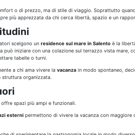
fort o di prezzo, ma di stile di viaggio. Soprattutto quando
re più apprezzata da chi cerca libertà, spazio e un rapporto
itudini
iatori scelgono un
residence sul mare in Salento
è la libert
ta può iniziare con una colazione sul terrazzo vista mare, c
ttare tabelle o turni.
mente a chi ama vivere la
vacanza
in modo spontaneo, decid
 struttura organizzata.
uori
offre spazi più ampi e funzionali.
zi esterni
permettono di vivere la vacanza con maggiore co
he di sperimentare la gastronomia locale in modo diverso: 