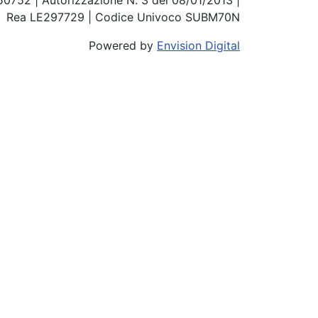
850752 | Autorizzazione N. 3 del 08/01/2013 |
Rea LE297729 | Codice Univoco SUBM70N
Powered by
Envision Digital