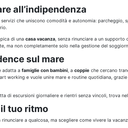
are all’indipendenza
servizi che uniscono comodità e autonomia: parcheggio, sp
rio.
ipica di una
casa vacanza
, senza rinunciare a un supporto 
ente, ma non completamente solo nella gestione del soggiorn
sidence sul mare
e adatta a
famiglie con bambini
, a
coppie
che cercano tran
rt working e vuole unire mare e routine quotidiana, grazie agl
ta di escursioni giornaliere e rientri senza vincoli, trova n
l tuo ritmo
a rinunciare a qualcosa, ma scegliere come vivere la vacanz