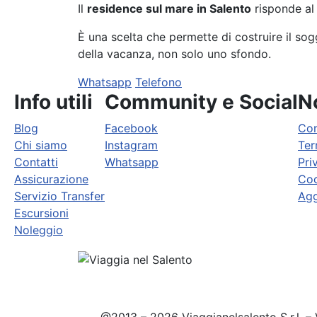
Il
residence sul mare in Salento
risponde al 
È una scelta che permette di costruire il so
della vacanza, non solo uno sfondo.
Whatsapp
Telefono
Info utili
Community e Social
No
Blog
Facebook
Con
Chi siamo
Instagram
Ter
Contatti
Whatsapp
Pri
Assicurazione
Coo
Servizio Transfer
Agg
Escursioni
Noleggio